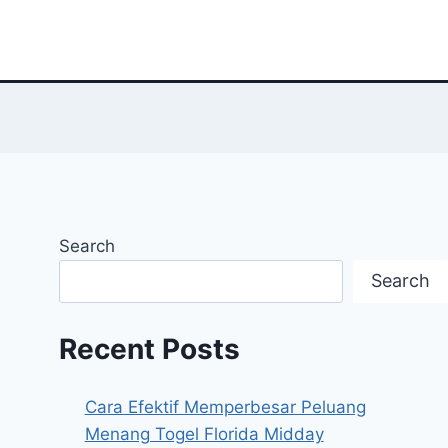
Search
Search
Recent Posts
Cara Efektif Memperbesar Peluang
Menang Togel Florida Midday