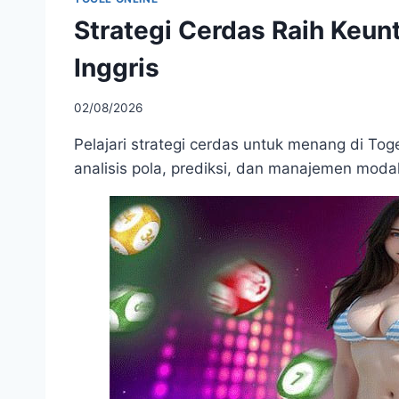
Strategi Cerdas Raih Keun
Inggris
02/08/2026
Pelajari strategi cerdas untuk menang di To
analisis pola, prediksi, dan manajemen modal