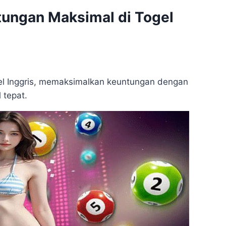
tungan Maksimal di Togel
gel Inggris, memaksimalkan keuntungan dengan
 tepat.