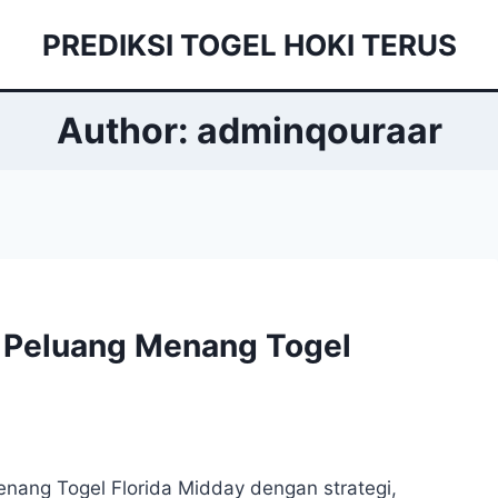
PREDIKSI TOGEL HOKI TERUS
Author: adminqouraar
 Peluang Menang Togel
enang Togel Florida Midday dengan strategi,