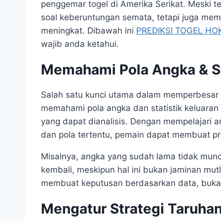
penggemar togel di Amerika Serikat. Meski 
soal keberuntungan semata, tetapi juga mem
meningkat. Dibawah ini
PREDIKSI TOGEL HO
wajib anda ketahui.
Memahami Pola Angka & St
Salah satu kunci utama dalam memperbesar 
memahami pola angka dan statistik keluaran 
yang dapat dianalisis. Dengan mempelajari a
dan pola tertentu, pemain dapat membuat pre
Misalnya, angka yang sudah lama tidak muncu
kembali, meskipun hal ini bukan jaminan mut
membuat keputusan berdasarkan data, bukan
Mengatur Strategi Taruhan