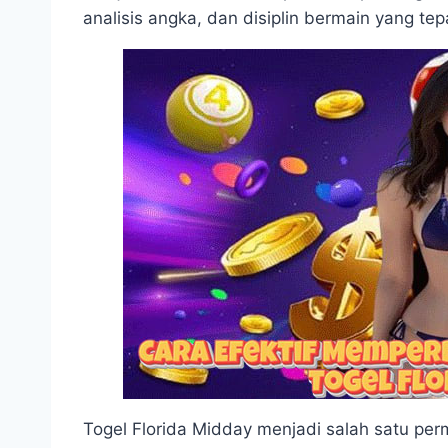
analisis angka, dan disiplin bermain yang tep
Togel Florida Midday menjadi salah satu per