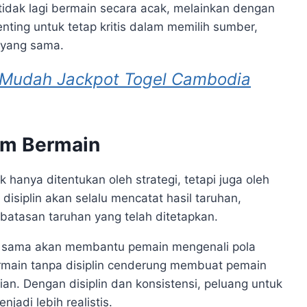
tidak lagi bermain secara acak, melainkan dengan
nting untuk tetap kritis dalam memilih sumber,
i yang sama.
Mudah Jackpot Togel Cambodia
lam Bermain
 hanya ditentukan oleh strategi, tetapi juga oleh
disiplin akan selalu mencatat hasil taruhan,
batasan taruhan yang telah ditetapkan.
 sama akan membantu pemain mengenali pola
rmain tanpa disiplin cenderung membuat pemain
an. Dengan disiplin dan konsistensi, peluang untuk
adi lebih realistis.