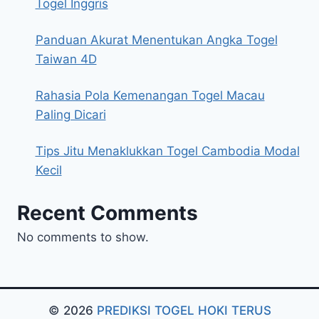
Togel Inggris
Panduan Akurat Menentukan Angka Togel
Taiwan 4D
Rahasia Pola Kemenangan Togel Macau
Paling Dicari
Tips Jitu Menaklukkan Togel Cambodia Modal
Kecil
Recent Comments
No comments to show.
© 2026
PREDIKSI TOGEL HOKI TERUS