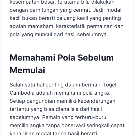
kesempatan besar, terutama bila dilakukan
dengan perhitungan yang cermat. Jadi, modal
kecil bukan berarti peluang kecil yang penting
adalah memahami karakteristik permainan dan
pola yang muncul dari hasil sebelumnya.
Memahami Pola Sebelum
Memulai
Salah satu hal penting dalam bermain Togel
Cambodia adalah memahami pola angka.
Setiap pengundian memiliki kecenderungan
tertentu yang bisa dianalisis dari hasil
sebelumnya. Pemain yang terburu-buru
memilih angka tanpa observasi seringkali cepat
kehabisan modal tanpa hasil berarti.