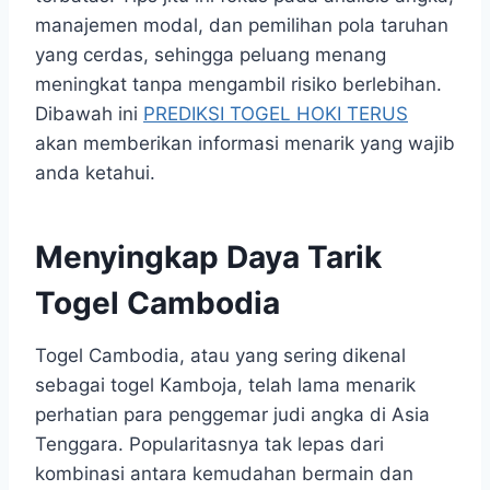
manajemen modal, dan pemilihan pola taruhan
yang cerdas, sehingga peluang menang
meningkat tanpa mengambil risiko berlebihan.
Dibawah ini
PREDIKSI TOGEL HOKI TERUS
akan memberikan informasi menarik yang wajib
anda ketahui.
Menyingkap Daya Tarik
Togel Cambodia
Togel Cambodia, atau yang sering dikenal
sebagai togel Kamboja, telah lama menarik
perhatian para penggemar judi angka di Asia
Tenggara. Popularitasnya tak lepas dari
kombinasi antara kemudahan bermain dan