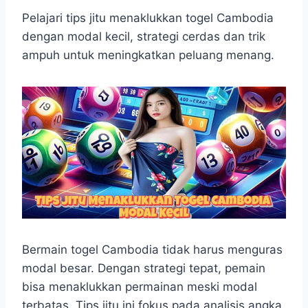
h
a
e
e
k
i
h
a
c
s
l
y
n
a
Pelajari tips jitu menaklukkan togel Cambodia
t
e
s
e
p
e
r
dengan modal kecil, strategi cerdas dan trik
s
b
e
g
e
e
ampuh untuk meningkatkan peluang menang.
A
o
n
r
p
o
g
a
p
k
e
m
r
Bermain togel Cambodia tidak harus menguras
modal besar. Dengan strategi tepat, pemain
bisa menaklukkan permainan meski modal
terbatas. Tips jitu ini fokus pada analisis angka,