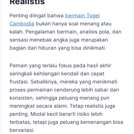
Realistis
Penting diingat bahwa
bermain Togel
Cambodia
bukan hanya soal menang atau
kalah. Pengalaman bermain, analisis pola, dan
sensasi menebak angka juga merupakan
bagian dari hiburan yang bisa dinikmati.
Pemain yang terlalu fokus pada hasil akhir
seringkali kehilangan kendali dan cepat
frustasi. Sebaliknya, mereka yang menikmati
proses permainan cenderung lebih sabar dan
konsisten, sehingga peluang menang pun
meningkat secara alami. Tetap realistis juga
penting. Modal kecil berarti risiko lebih
terbatas, tetapi juga peluang kemenangan bisa
bervariasi.