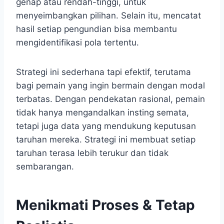
genap atau rendah-tinggi, untuk
menyeimbangkan pilihan. Selain itu, mencatat
hasil setiap pengundian bisa membantu
mengidentifikasi pola tertentu.
Strategi ini sederhana tapi efektif, terutama
bagi pemain yang ingin bermain dengan modal
terbatas. Dengan pendekatan rasional, pemain
tidak hanya mengandalkan insting semata,
tetapi juga data yang mendukung keputusan
taruhan mereka. Strategi ini membuat setiap
taruhan terasa lebih terukur dan tidak
sembarangan.
Menikmati Proses & Tetap