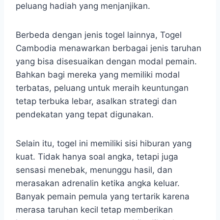
peluang hadiah yang menjanjikan.
Berbeda dengan jenis togel lainnya, Togel
Cambodia menawarkan berbagai jenis taruhan
yang bisa disesuaikan dengan modal pemain.
Bahkan bagi mereka yang memiliki modal
terbatas, peluang untuk meraih keuntungan
tetap terbuka lebar, asalkan strategi dan
pendekatan yang tepat digunakan.
Selain itu, togel ini memiliki sisi hiburan yang
kuat. Tidak hanya soal angka, tetapi juga
sensasi menebak, menunggu hasil, dan
merasakan adrenalin ketika angka keluar.
Banyak pemain pemula yang tertarik karena
merasa taruhan kecil tetap memberikan