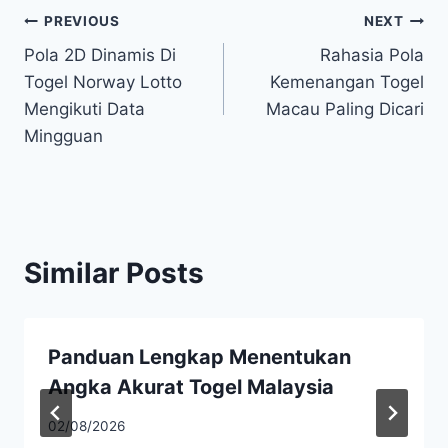
Post
PREVIOUS
NEXT
Pola 2D Dinamis Di
Rahasia Pola
navigation
Togel Norway Lotto
Kemenangan Togel
Mengikuti Data
Macau Paling Dicari
Mingguan
Similar Posts
Panduan Lengkap Menentukan
Angka Akurat Togel Malaysia
02/08/2026