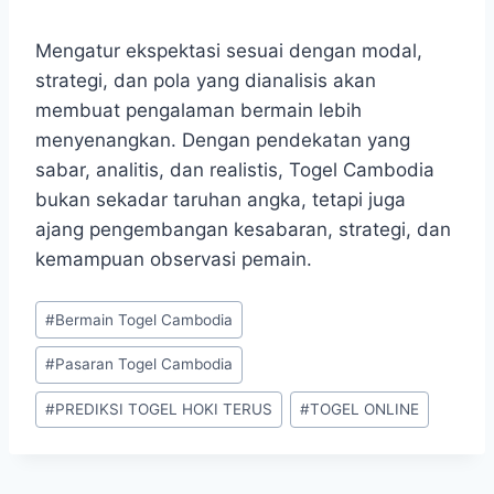
Mengatur ekspektasi sesuai dengan modal,
strategi, dan pola yang dianalisis akan
membuat pengalaman bermain lebih
menyenangkan. Dengan pendekatan yang
sabar, analitis, dan realistis, Togel Cambodia
bukan sekadar taruhan angka, tetapi juga
ajang pengembangan kesabaran, strategi, dan
kemampuan observasi pemain.
Post
#
Bermain Togel Cambodia
Tags:
#
Pasaran Togel Cambodia
#
PREDIKSI TOGEL HOKI TERUS
#
TOGEL ONLINE