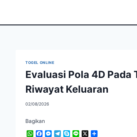
Skip
to
content
TOGEL ONLINE
Evaluasi Pola 4D Pada T
Riwayat Keluaran
02/08/2026
Bagikan
W
F
M
T
S
L
X
S