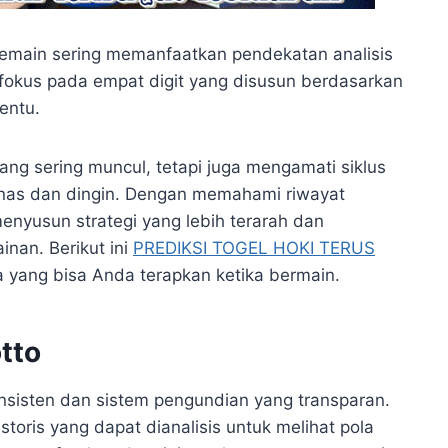
pemain sering memanfaatkan pendekatan analisis
rfokus pada empat digit yang disusun berdasarkan
entu.
ang sering muncul, tetapi juga mengamati siklus
 panas dan dingin. Dengan memahami riwayat
enyusun strategi yang lebih terarah dan
nan. Berikut ini
PREDIKSI TOGEL HOKI TERUS
 yang bisa Anda terapkan ketika bermain.
tto
onsisten dan sistem pengundian yang transparan.
storis yang dapat dianalisis untuk melihat pola