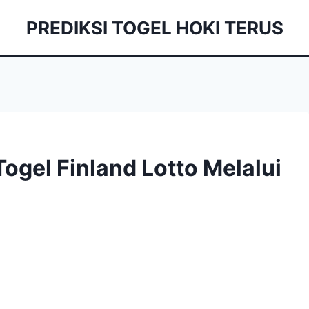
PREDIKSI TOGEL HOKI TERUS
ogel Finland Lotto Melalui