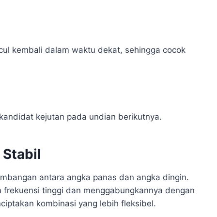
cul kembali dalam waktu dekat, sehingga cocok
 kandidat kejutan pada undian berikutnya.
Stabil
mbangan antara angka panas dan angka dingin.
n frekuensi tinggi dan menggabungkannya dengan
ciptakan kombinasi yang lebih fleksibel.