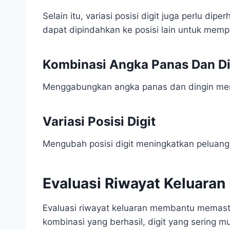
Selain itu, variasi posisi digit juga perlu dipe
dapat dipindahkan ke posisi lain untuk memp
Kombinasi Angka Panas Dan D
Menggabungkan angka panas dan dingin menc
Variasi Posisi Digit
Mengubah posisi digit meningkatkan peluang
Evaluasi Riwayat Keluaran
Evaluasi riwayat keluaran membantu memasti
kombinasi yang berhasil, digit yang sering m