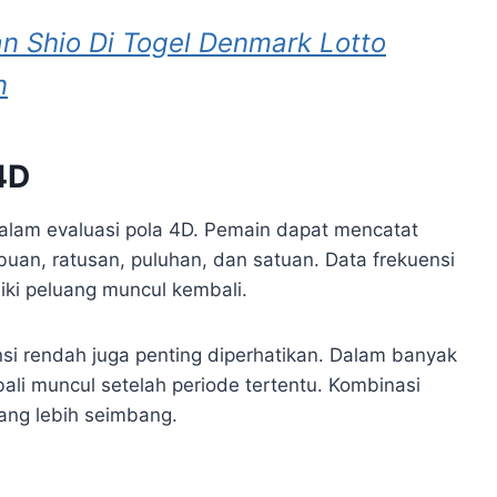
n Shio Di Togel Denmark Lotto
n
4D
lam evaluasi pola 4D. Pemain dapat mencatat
ibuan, ratusan, puluhan, dan satuan. Data frekuensi
ki peluang muncul kembali.
nsi rendah juga penting diperhatikan. Dalam banyak
li muncul setelah periode tertentu. Kombinasi
ang lebih seimbang.