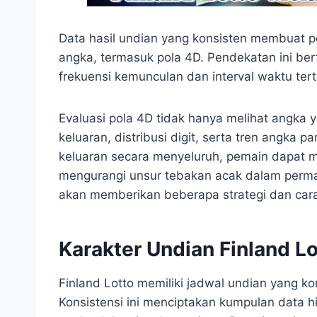
Data hasil undian yang konsisten membuat 
angka, termasuk pola 4D. Pendekatan ini be
frekuensi kemunculan dan interval waktu tert
Evaluasi pola 4D tidak hanya melihat angka y
keluaran, distribusi digit, serta tren angka
keluaran secara menyeluruh, pemain dapat m
mengurangi unsur tebakan acak dalam permai
akan memberikan beberapa strategi dan cara
Karakter Undian Finland Lo
Finland Lotto memiliki jadwal undian yang k
Konsistensi ini menciptakan kumpulan data hi