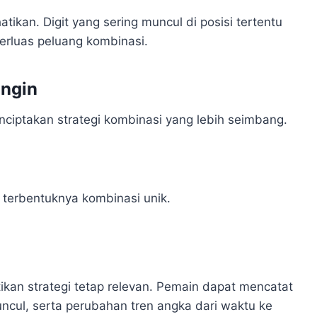
rhatikan. Digit yang sering muncul di posisi tertentu
erluas peluang kombinasi.
ingin
iptakan strategi kombinasi yang lebih seimbang.
 terbentuknya kombinasi unik.
kan strategi tetap relevan. Pemain dapat mencatat
uncul, serta perubahan tren angka dari waktu ke