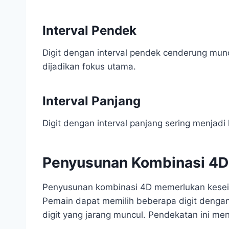
Interval Pendek
Digit dengan interval pendek cenderung mun
dijadikan fokus utama.
Interval Panjang
Digit dengan interval panjang sering menjadi
Penyusunan Kombinasi 4D 
Penyusunan kombinasi 4D memerlukan kesei
Pemain dapat memilih beberapa digit denga
digit yang jarang muncul. Pendekatan ini men