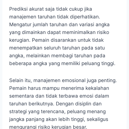
Prediksi akurat saja tidak cukup jika
manajemen taruhan tidak diperhatikan.
Mengatur jumlah taruhan dan variasi angka
yang dimainkan dapat meminimalkan risiko
kerugian. Pemain disarankan untuk tidak
menempatkan seluruh taruhan pada satu
angka, melainkan membagi taruhan pada
beberapa angka yang memiliki peluang tinggi.
Selain itu, manajemen emosional juga penting.
Pemain harus mampu menerima kekalahan
sementara dan tidak terbawa emosi dalam
taruhan berikutnya. Dengan disiplin dan
strategi yang terencana, peluang menang
jangka panjang akan lebih tinggi, sekaligus
mengurangi risiko kerugian besar.