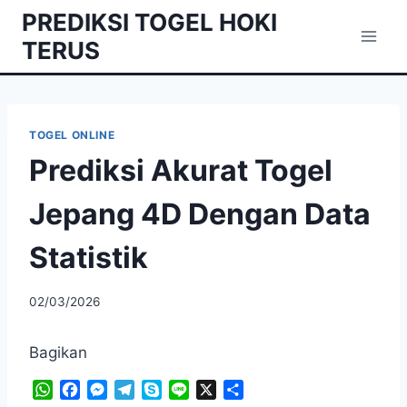
Skip
PREDIKSI TOGEL HOKI
to
TERUS
content
TOGEL ONLINE
Prediksi Akurat Togel
Jepang 4D Dengan Data
Statistik
02/03/2026
Bagikan
W
F
M
T
S
L
X
S