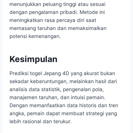
menunjukkan peluang tinggi atau sesuai
dengan pengalaman pribadi. Metode ini
meningkatkan rasa percaya diri saat
memasang taruhan dan memaksimalkan
potensi kemenangan.
Kesimpulan
Prediksi togel Jepang 4D yang akurat bukan
sekadar keberuntungan, melainkan hasil dari
analisis data statistik, pengenalan pola,
manajemen taruhan, dan intuisi pemain.
Dengan memanfaatkan data historis dan tren
angka, pemain dapat membuat strategi yang
lebih rasional dan terukur.