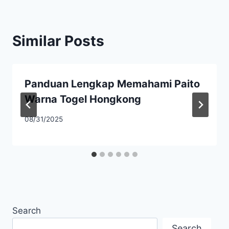
Similar Posts
Panduan Lengkap Memahami Paito
Warna Togel Hongkong
08/31/2025
Search
Search