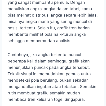
yang sangat membantu pemula. Dengan
menuliskan angka-angka dalam tabel, kamu
bisa melihat distribusi angka secara lebih jelas,
misalnya angka mana yang sering muncul di
posisi tertentu. Selain itu, grafik tren harian
membantu melihat pola naik-turun angka
sehingga mempermudah analisis.
Contohnya, jika angka tertentu muncul
beberapa kali dalam seminggu, grafik akan
menunjukkan puncak pada angka tersebut.
Teknik visual ini memudahkan pemula untuk
mendeteksi pola berulang, bukan sekadar
mengandalkan ingatan atau tebakan. Semakin
rutin membuat grafik, semakin mudah
membaca tren keluaran togel Singapura.