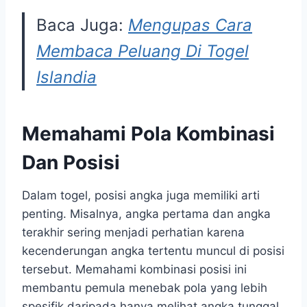
Baca Juga:
Mengupas Cara
Membaca Peluang Di Togel
Islandia
Memahami Pola Kombinasi
Dan Posisi
Dalam togel, posisi angka juga memiliki arti
penting. Misalnya, angka pertama dan angka
terakhir sering menjadi perhatian karena
kecenderungan angka tertentu muncul di posisi
tersebut. Memahami kombinasi posisi ini
membantu pemula menebak pola yang lebih
spesifik daripada hanya melihat angka tunggal.