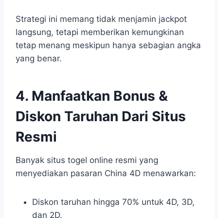
Strategi ini memang tidak menjamin jackpot
langsung, tetapi memberikan kemungkinan
tetap menang meskipun hanya sebagian angka
yang benar.
4. Manfaatkan Bonus &
Diskon Taruhan Dari Situs
Resmi
Banyak situs togel online resmi yang
menyediakan pasaran China 4D menawarkan:
Diskon taruhan hingga 70% untuk 4D, 3D,
dan 2D.