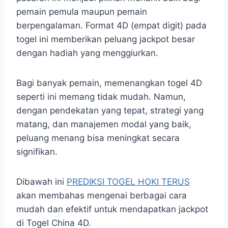
pemain pemula maupun pemain
berpengalaman. Format 4D (empat digit) pada
togel ini memberikan peluang jackpot besar
dengan hadiah yang menggiurkan.
Bagi banyak pemain, memenangkan togel 4D
seperti ini memang tidak mudah. Namun,
dengan pendekatan yang tepat, strategi yang
matang, dan manajemen modal yang baik,
peluang menang bisa meningkat secara
signifikan.
Dibawah ini
PREDIKSI TOGEL HOKI TERUS
akan membahas mengenai berbagai cara
mudah dan efektif untuk mendapatkan jackpot
di Togel China 4D.