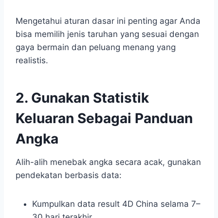
Mengetahui aturan dasar ini penting agar Anda
bisa memilih jenis taruhan yang sesuai dengan
gaya bermain dan peluang menang yang
realistis.
2. Gunakan Statistik
Keluaran Sebagai Panduan
Angka
Alih-alih menebak angka secara acak, gunakan
pendekatan berbasis data:
Kumpulkan data result 4D China selama 7–
30 hari terakhir.