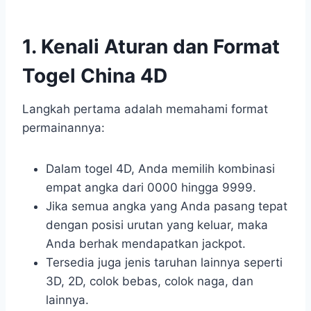
1. Kenali Aturan dan Format
Togel China 4D
Langkah pertama adalah memahami format
permainannya:
Dalam togel 4D, Anda memilih kombinasi
empat angka dari 0000 hingga 9999.
Jika semua angka yang Anda pasang tepat
dengan posisi urutan yang keluar, maka
Anda berhak mendapatkan jackpot.
Tersedia juga jenis taruhan lainnya seperti
3D, 2D, colok bebas, colok naga, dan
lainnya.