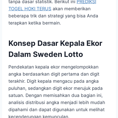
tanpa dasar statistik. Berikut ini
PREDIKSI
TOGEL HOKI TERUS
akan memberikan
beberapa trik dan strategi yang bisa Anda
terapkan ketika bermain.
Konsep Dasar Kepala Ekor
Dalam Sweden Lotto
Pendekatan kepala ekor mengelompokkan
angka berdasarkan digit pertama dan digit
terakhir. Digit kepala mengacu pada angka
puluhan, sedangkan digit ekor merujuk pada
satuan. Dengan memisahkan dua bagian ini,
analisis distribusi angka menjadi lebih mudah
dipahami dan dapat digunakan untuk melihat
kecenderungan kemunculan.