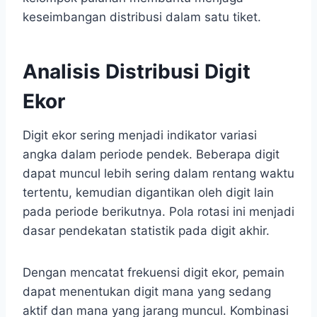
keseimbangan distribusi dalam satu tiket.
Analisis Distribusi Digit
Ekor
Digit ekor sering menjadi indikator variasi
angka dalam periode pendek. Beberapa digit
dapat muncul lebih sering dalam rentang waktu
tertentu, kemudian digantikan oleh digit lain
pada periode berikutnya. Pola rotasi ini menjadi
dasar pendekatan statistik pada digit akhir.
Dengan mencatat frekuensi digit ekor, pemain
dapat menentukan digit mana yang sedang
aktif dan mana yang jarang muncul. Kombinasi