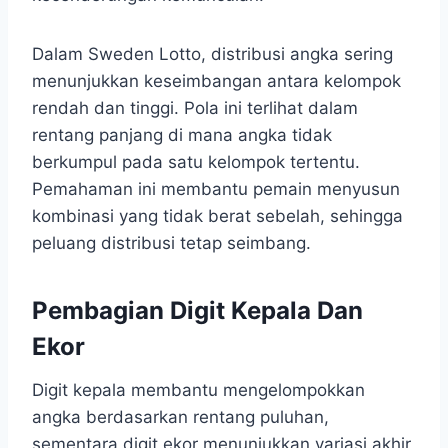
Dalam Sweden Lotto, distribusi angka sering
menunjukkan keseimbangan antara kelompok
rendah dan tinggi. Pola ini terlihat dalam
rentang panjang di mana angka tidak
berkumpul pada satu kelompok tertentu.
Pemahaman ini membantu pemain menyusun
kombinasi yang tidak berat sebelah, sehingga
peluang distribusi tetap seimbang.
Pembagian Digit Kepala Dan
Ekor
Digit kepala membantu mengelompokkan
angka berdasarkan rentang puluhan,
sementara digit ekor menunjukkan variasi akhir