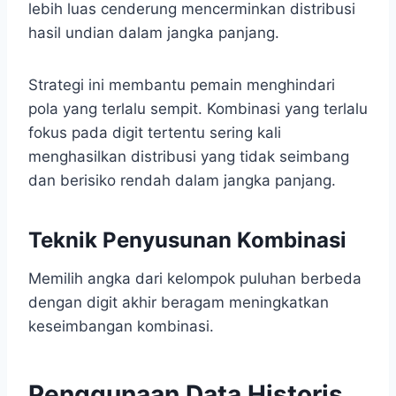
lebih luas cenderung mencerminkan distribusi
hasil undian dalam jangka panjang.
Strategi ini membantu pemain menghindari
pola yang terlalu sempit. Kombinasi yang terlalu
fokus pada digit tertentu sering kali
menghasilkan distribusi yang tidak seimbang
dan berisiko rendah dalam jangka panjang.
Teknik Penyusunan Kombinasi
Memilih angka dari kelompok puluhan berbeda
dengan digit akhir beragam meningkatkan
keseimbangan kombinasi.
Penggunaan Data Historis