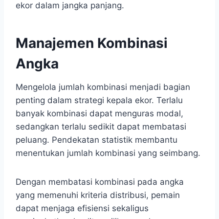
ekor dalam jangka panjang.
Manajemen Kombinasi
Angka
Mengelola jumlah kombinasi menjadi bagian
penting dalam strategi kepala ekor. Terlalu
banyak kombinasi dapat menguras modal,
sedangkan terlalu sedikit dapat membatasi
peluang. Pendekatan statistik membantu
menentukan jumlah kombinasi yang seimbang.
Dengan membatasi kombinasi pada angka
yang memenuhi kriteria distribusi, pemain
dapat menjaga efisiensi sekaligus