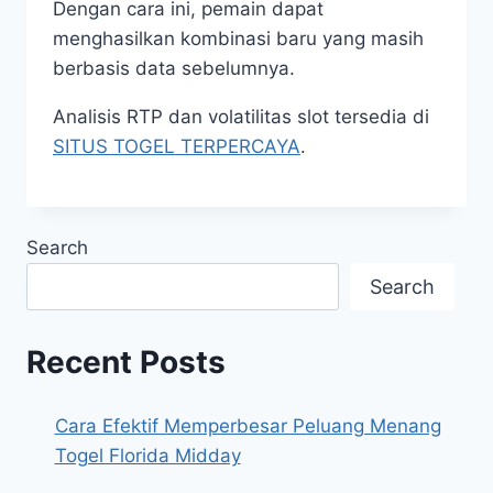
Dengan cara ini, pemain dapat
menghasilkan kombinasi baru yang masih
berbasis data sebelumnya.
Analisis RTP dan volatilitas slot tersedia di
SITUS TOGEL TERPERCAYA
.
Search
Search
Recent Posts
Cara Efektif Memperbesar Peluang Menang
Togel Florida Midday