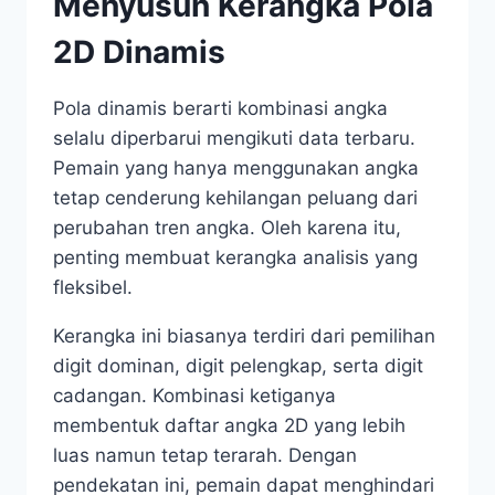
Menyusun Kerangka Pola
2D Dinamis
Pola dinamis berarti kombinasi angka
selalu diperbarui mengikuti data terbaru.
Pemain yang hanya menggunakan angka
tetap cenderung kehilangan peluang dari
perubahan tren angka. Oleh karena itu,
penting membuat kerangka analisis yang
fleksibel.
Kerangka ini biasanya terdiri dari pemilihan
digit dominan, digit pelengkap, serta digit
cadangan. Kombinasi ketiganya
membentuk daftar angka 2D yang lebih
luas namun tetap terarah. Dengan
pendekatan ini, pemain dapat menghindari