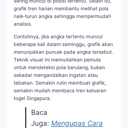
sering muncul di posisi tertentu. Selain itu,
grafik tren harian membantu melihat pola
naik-turun angka sehingga mempermudah
analisis.
Contohnya, jika angka tertentu muncul
beberapa kali dalam seminggu, grafik akan
menunjukkan puncak pada angka tersebut.
Teknik visual ini memudahkan pemula
untuk mendeteksi pola berulang, bukan
sekadar mengandalkan ingatan atau
tebakan. Semakin rutin membuat grafik,
semakin mudah membaca tren keluaran
togel Singapura.
Baca
Juga:
Mengupas Cara