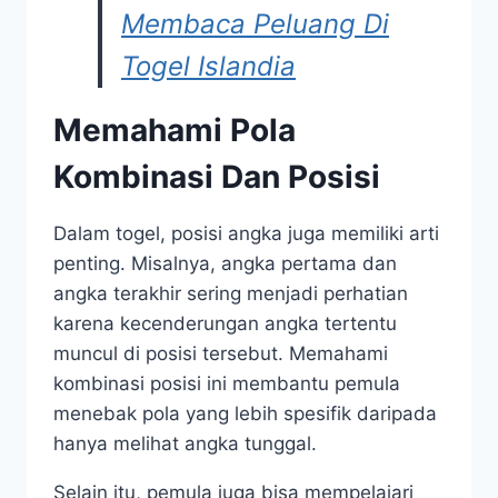
Membaca Peluang Di
Togel Islandia
Memahami Pola
Kombinasi Dan Posisi
Dalam togel, posisi angka juga memiliki arti
penting. Misalnya, angka pertama dan
angka terakhir sering menjadi perhatian
karena kecenderungan angka tertentu
muncul di posisi tersebut. Memahami
kombinasi posisi ini membantu pemula
menebak pola yang lebih spesifik daripada
hanya melihat angka tunggal.
Selain itu, pemula juga bisa mempelajari