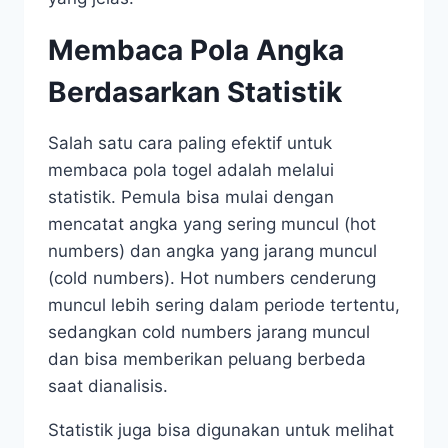
Membaca Pola Angka
Berdasarkan Statistik
Salah satu cara paling efektif untuk
membaca pola togel adalah melalui
statistik. Pemula bisa mulai dengan
mencatat angka yang sering muncul (hot
numbers) dan angka yang jarang muncul
(cold numbers). Hot numbers cenderung
muncul lebih sering dalam periode tertentu,
sedangkan cold numbers jarang muncul
dan bisa memberikan peluang berbeda
saat dianalisis.
Statistik juga bisa digunakan untuk melihat