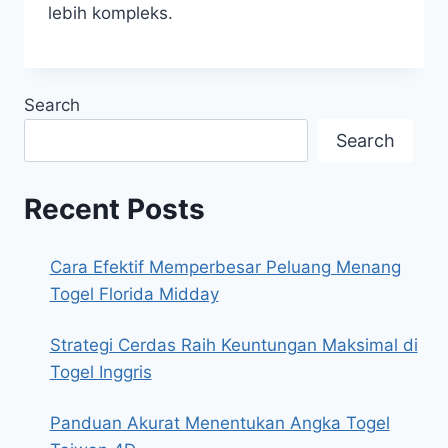
lebih kompleks.
Search
Search
Recent Posts
Cara Efektif Memperbesar Peluang Menang
Togel Florida Midday
Strategi Cerdas Raih Keuntungan Maksimal di
Togel Inggris
Panduan Akurat Menentukan Angka Togel