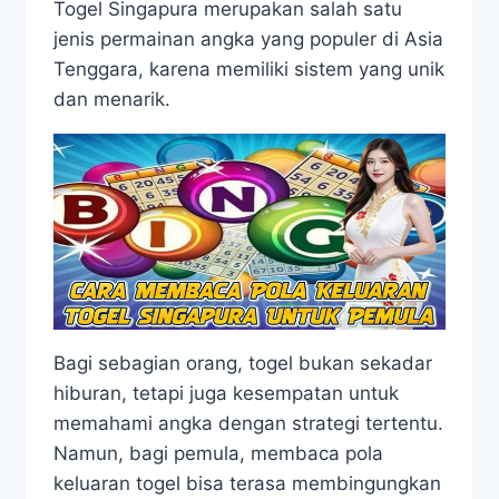
Togel Singapura merupakan salah satu
jenis permainan angka yang populer di Asia
Tenggara, karena memiliki sistem yang unik
dan menarik.
Bagi sebagian orang, togel bukan sekadar
hiburan, tetapi juga kesempatan untuk
memahami angka dengan strategi tertentu.
Namun, bagi pemula, membaca pola
keluaran togel bisa terasa membingungkan