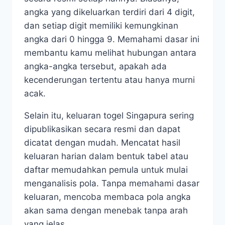
angka yang dikeluarkan terdiri dari 4 digit,
dan setiap digit memiliki kemungkinan
angka dari 0 hingga 9. Memahami dasar ini
membantu kamu melihat hubungan antara
angka-angka tersebut, apakah ada
kecenderungan tertentu atau hanya murni
acak.
Selain itu, keluaran togel Singapura sering
dipublikasikan secara resmi dan dapat
dicatat dengan mudah. Mencatat hasil
keluaran harian dalam bentuk tabel atau
daftar memudahkan pemula untuk mulai
menganalisis pola. Tanpa memahami dasar
keluaran, mencoba membaca pola angka
akan sama dengan menebak tanpa arah
yang jelas.