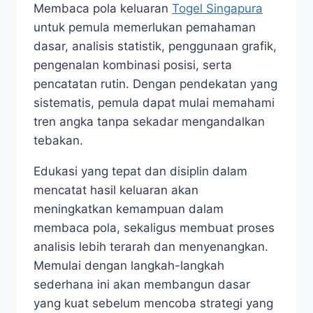
Membaca pola keluaran
Togel Singapura
untuk pemula memerlukan pemahaman
dasar, analisis statistik, penggunaan grafik,
pengenalan kombinasi posisi, serta
pencatatan rutin. Dengan pendekatan yang
sistematis, pemula dapat mulai memahami
tren angka tanpa sekadar mengandalkan
tebakan.
Edukasi yang tepat dan disiplin dalam
mencatat hasil keluaran akan
meningkatkan kemampuan dalam
membaca pola, sekaligus membuat proses
analisis lebih terarah dan menyenangkan.
Memulai dengan langkah-langkah
sederhana ini akan membangun dasar
yang kuat sebelum mencoba strategi yang