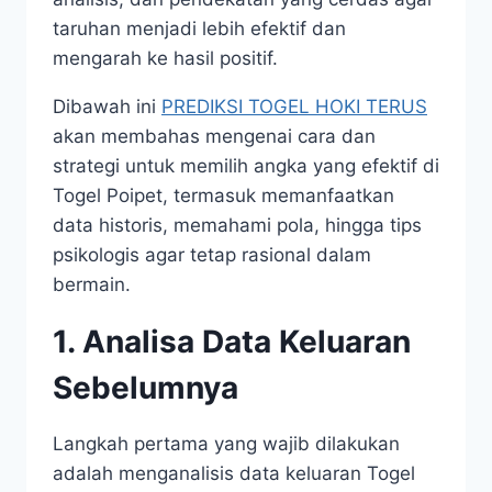
taruhan menjadi lebih efektif dan
mengarah ke hasil positif.
Dibawah ini
PREDIKSI TOGEL HOKI TERUS
akan membahas mengenai cara dan
strategi untuk memilih angka yang efektif di
Togel Poipet, termasuk memanfaatkan
data historis, memahami pola, hingga tips
psikologis agar tetap rasional dalam
bermain.
1. Analisa Data Keluaran
Sebelumnya
Langkah pertama yang wajib dilakukan
adalah menganalisis data keluaran Togel