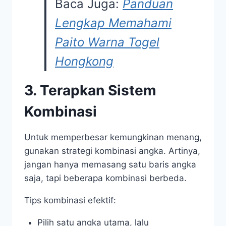
Baca Juga:
Panduan
Lengkap Memahami
Paito Warna Togel
Hongkong
3. Terapkan Sistem
Kombinasi
Untuk memperbesar kemungkinan menang,
gunakan strategi kombinasi angka. Artinya,
jangan hanya memasang satu baris angka
saja, tapi beberapa kombinasi berbeda.
Tips kombinasi efektif:
Pilih satu angka utama, lalu