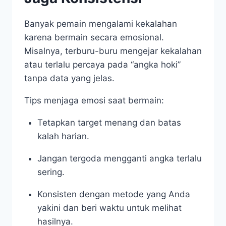
Banyak pemain mengalami kekalahan
karena bermain secara emosional.
Misalnya, terburu-buru mengejar kekalahan
atau terlalu percaya pada “angka hoki”
tanpa data yang jelas.
Tips menjaga emosi saat bermain:
Tetapkan target menang dan batas
kalah harian.
Jangan tergoda mengganti angka terlalu
sering.
Konsisten dengan metode yang Anda
yakini dan beri waktu untuk melihat
hasilnya.