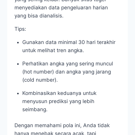
menyediakan data pengeluaran harian
yang bisa dianalisis.
Tips:
Gunakan data minimal 30 hari terakhir
untuk melihat tren angka.
Perhatikan angka yang sering muncul
(hot number) dan angka yang jarang
(cold number).
Kombinasikan keduanya untuk
menyusun prediksi yang lebih
seimbang.
Dengan memahami pola ini, Anda tidak
hanya menebak secara acak, tapi