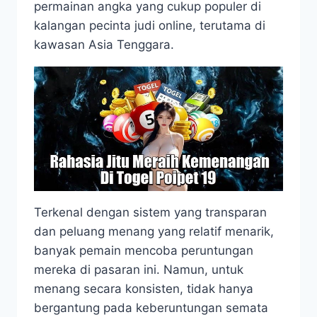
permainan angka yang cukup populer di
kalangan pecinta judi online, terutama di
kawasan Asia Tenggara.
Terkenal dengan sistem yang transparan
dan peluang menang yang relatif menarik,
banyak pemain mencoba peruntungan
mereka di pasaran ini. Namun, untuk
menang secara konsisten, tidak hanya
bergantung pada keberuntungan semata