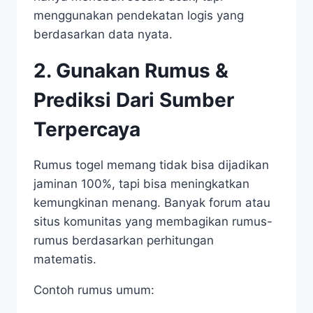
menggunakan pendekatan logis yang
berdasarkan data nyata.
2. Gunakan Rumus &
Prediksi Dari Sumber
Terpercaya
Rumus togel memang tidak bisa dijadikan
jaminan 100%, tapi bisa meningkatkan
kemungkinan menang. Banyak forum atau
situs komunitas yang membagikan rumus-
rumus berdasarkan perhitungan
matematis.
Contoh rumus umum: