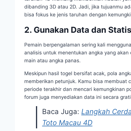
dibanding 3D atau 2D. Jadi, jika tujuanmu 
bisa fokus ke jenis taruhan dengan kemungkin
2. Gunakan Data dan Stati
Pemain berpengalaman sering kali menggun
analisis untuk menentukan angka yang akan d
main atau angka panas.
Meskipun hasil togel bersifat acak, pola angk
memberikan petunjuk. Kamu bisa membuat c
periode terakhir dan mencari kemungkinan po
forum juga menyediakan data ini secara grati
Baca Juga:
Langkah Cerda
Toto Macau 4D