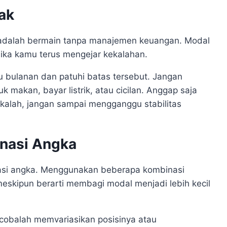
ak
l adalah bermain tanpa manajemen keuangan. Modal
 jika kamu terus mengejar kekalahan.
u bulanan dan patuhi batas tersebut. Jangan
 makan, bayar listrik, atau cicilan. Anggap saja
a kalah, jangan sampai mengganggu stabilitas
inasi Angka
asi angka. Menggunakan beberapa kombinasi
skipun berarti membagi modal menjadi lebih kecil
, cobalah memvariasikan posisinya atau