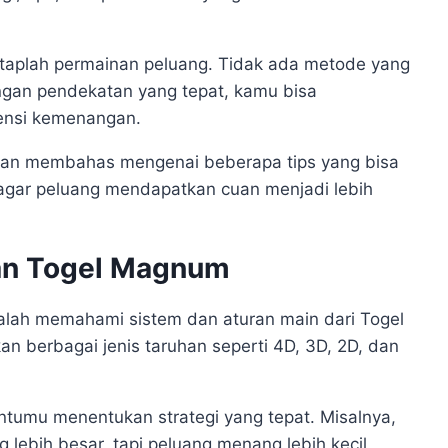
etaplah permainan peluang. Tidak ada metode yang
gan pendekatan yang tepat, kamu bisa
tensi kemenangan.
an membahas mengenai beberapa tips yang bisa
gar peluang mendapatkan cuan menjadi lebih
nan Togel Magnum
lah memahami sistem dan aturan main dari Togel
berbagai jenis taruhan seperti 4D, 3D, 2D, dan
tumu menentukan strategi yang tepat. Misalnya,
ebih besar, tapi peluang menang lebih kecil