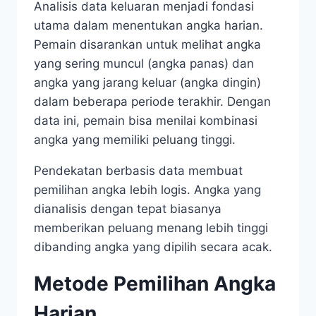
Analisis data keluaran menjadi fondasi
utama dalam menentukan angka harian.
Pemain disarankan untuk melihat angka
yang sering muncul (angka panas) dan
angka yang jarang keluar (angka dingin)
dalam beberapa periode terakhir. Dengan
data ini, pemain bisa menilai kombinasi
angka yang memiliki peluang tinggi.
Pendekatan berbasis data membuat
pemilihan angka lebih logis. Angka yang
dianalisis dengan tepat biasanya
memberikan peluang menang lebih tinggi
dibanding angka yang dipilih secara acak.
Metode Pemilihan Angka
Harian