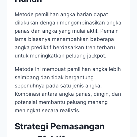
Metode pemilihan angka harian dapat
dilakukan dengan mengombinasikan angka
panas dan angka yang mulai aktif. Pemain
lama biasanya menambahkan beberapa
angka prediktif berdasarkan tren terbaru
untuk meningkatkan peluang jackpot.
Metode ini membuat pemilihan angka lebih
seimbang dan tidak bergantung
sepenuhnya pada satu jenis angka.
Kombinasi antara angka panas, dingin, dan
potensial membantu peluang menang
meningkat secara realistis.
Strategi Pemasangan