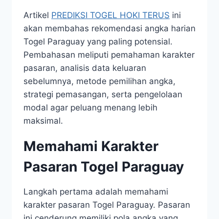
Artikel
PREDIKSI TOGEL HOKI TERUS
ini
akan membahas rekomendasi angka harian
Togel Paraguay yang paling potensial.
Pembahasan meliputi pemahaman karakter
pasaran, analisis data keluaran
sebelumnya, metode pemilihan angka,
strategi pemasangan, serta pengelolaan
modal agar peluang menang lebih
maksimal.
Memahami Karakter
Pasaran Togel Paraguay
Langkah pertama adalah memahami
karakter pasaran Togel Paraguay. Pasaran
ini cenderung memiliki pola angka yang