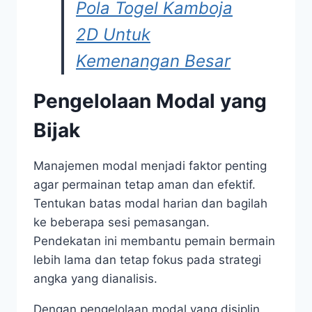
Pola Togel Kamboja
2D Untuk
Kemenangan Besar
Pengelolaan Modal yang
Bijak
Manajemen modal menjadi faktor penting
agar permainan tetap aman dan efektif.
Tentukan batas modal harian dan bagilah
ke beberapa sesi pemasangan.
Pendekatan ini membantu pemain bermain
lebih lama dan tetap fokus pada strategi
angka yang dianalisis.
Dengan pengelolaan modal yang disiplin,