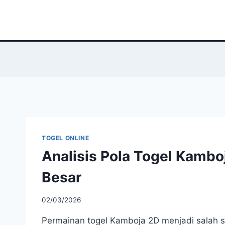
Skip
to
content
TOGEL ONLINE
Analisis Pola Togel Kamb
Besar
02/03/2026
Permainan togel Kamboja 2D menjadi salah sa