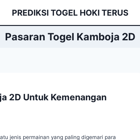
PREDIKSI TOGEL HOKI TERUS
Pasaran Togel Kamboja 2D
oja 2D Untuk Kemenangan
tu jenis permainan yang paling digemari para