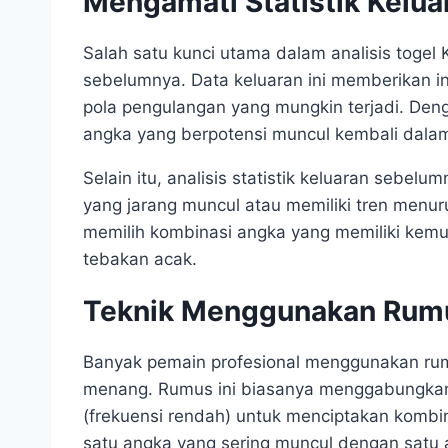
Mengamati Statistik Kelu
Salah satu kunci utama dalam analisis togel 
sebelumnya. Data keluaran ini memberikan i
pola pengulangan yang mungkin terjadi. Deng
angka yang berpotensi muncul kembali dala
Selain itu, analisis statistik keluaran seb
yang jarang muncul atau memiliki tren menur
memilih kombinasi angka yang memiliki kemu
tebakan acak.
Teknik Menggunakan Rumu
Banyak pemain profesional menggunakan ru
menang. Rumus ini biasanya menggabungkan a
(frekuensi rendah) untuk menciptakan komb
satu angka yang sering muncul dengan satu