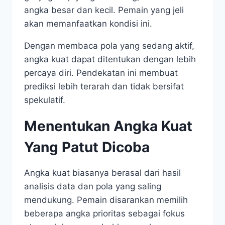
angka besar dan kecil. Pemain yang jeli
akan memanfaatkan kondisi ini.
Dengan membaca pola yang sedang aktif,
angka kuat dapat ditentukan dengan lebih
percaya diri. Pendekatan ini membuat
prediksi lebih terarah dan tidak bersifat
spekulatif.
Menentukan Angka Kuat
Yang Patut Dicoba
Angka kuat biasanya berasal dari hasil
analisis data dan pola yang saling
mendukung. Pemain disarankan memilih
beberapa angka prioritas sebagai fokus