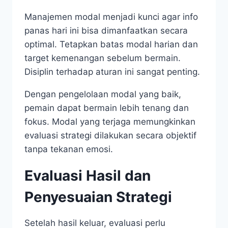
Manajemen modal menjadi kunci agar info
panas hari ini bisa dimanfaatkan secara
optimal. Tetapkan batas modal harian dan
target kemenangan sebelum bermain.
Disiplin terhadap aturan ini sangat penting.
Dengan pengelolaan modal yang baik,
pemain dapat bermain lebih tenang dan
fokus. Modal yang terjaga memungkinkan
evaluasi strategi dilakukan secara objektif
tanpa tekanan emosi.
Evaluasi Hasil dan
Penyesuaian Strategi
Setelah hasil keluar, evaluasi perlu