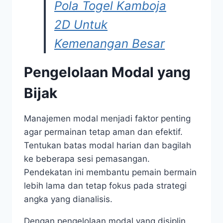
Pola Togel Kamboja
2D Untuk
Kemenangan Besar
Pengelolaan Modal yang
Bijak
Manajemen modal menjadi faktor penting
agar permainan tetap aman dan efektif.
Tentukan batas modal harian dan bagilah
ke beberapa sesi pemasangan.
Pendekatan ini membantu pemain bermain
lebih lama dan tetap fokus pada strategi
angka yang dianalisis.
Dengan pengelolaan modal yang disiplin,