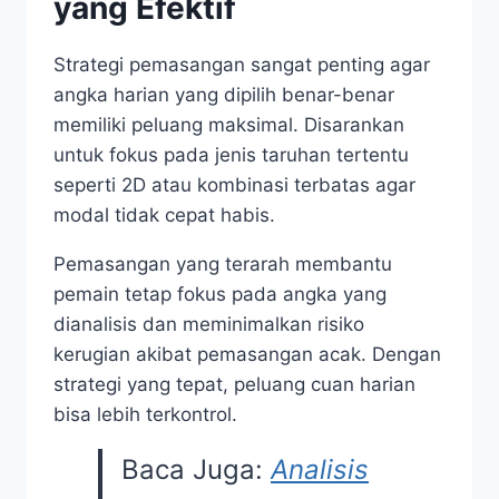
yang Efektif
Strategi pemasangan sangat penting agar
angka harian yang dipilih benar-benar
memiliki peluang maksimal. Disarankan
untuk fokus pada jenis taruhan tertentu
seperti 2D atau kombinasi terbatas agar
modal tidak cepat habis.
Pemasangan yang terarah membantu
pemain tetap fokus pada angka yang
dianalisis dan meminimalkan risiko
kerugian akibat pemasangan acak. Dengan
strategi yang tepat, peluang cuan harian
bisa lebih terkontrol.
Baca Juga:
Analisis