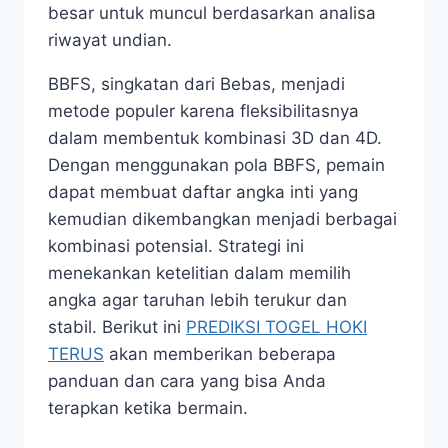
besar untuk muncul berdasarkan analisa
riwayat undian.
BBFS, singkatan dari Bebas, menjadi
metode populer karena fleksibilitasnya
dalam membentuk kombinasi 3D dan 4D.
Dengan menggunakan pola BBFS, pemain
dapat membuat daftar angka inti yang
kemudian dikembangkan menjadi berbagai
kombinasi potensial. Strategi ini
menekankan ketelitian dalam memilih
angka agar taruhan lebih terukur dan
stabil. Berikut ini
PREDIKSI TOGEL HOKI
TERUS
akan memberikan beberapa
panduan dan cara yang bisa Anda
terapkan ketika bermain.