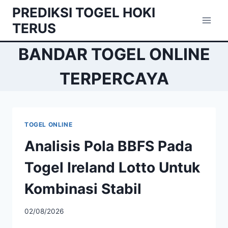
Skip
PREDIKSI TOGEL HOKI
to
TERUS
content
BANDAR TOGEL ONLINE
TERPERCAYA
TOGEL ONLINE
Analisis Pola BBFS Pada
Togel Ireland Lotto Untuk
Kombinasi Stabil
02/08/2026