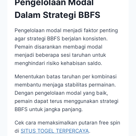
Pengelolaan Modal
Dalam Strategi BBFS
Pengelolaan modal menjadi faktor penting
agar strategi BBFS berjalan konsisten.
Pemain disarankan membagi modal
menjadi beberapa sesi taruhan untuk
menghindari risiko kehabisan saldo.
Menentukan batas taruhan per kombinasi
membantu menjaga stabilitas permainan.
Dengan pengelolaan modal yang baik,
pemain dapat terus menggunakan strategi
BBFS untuk jangka panjang.
Cek cara memaksimalkan putaran free spin
di
SITUS TOGEL TERPERCAYA
.