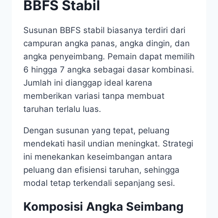
BBFS Stabil
Susunan BBFS stabil biasanya terdiri dari
campuran angka panas, angka dingin, dan
angka penyeimbang. Pemain dapat memilih
6 hingga 7 angka sebagai dasar kombinasi.
Jumlah ini dianggap ideal karena
memberikan variasi tanpa membuat
taruhan terlalu luas.
Dengan susunan yang tepat, peluang
mendekati hasil undian meningkat. Strategi
ini menekankan keseimbangan antara
peluang dan efisiensi taruhan, sehingga
modal tetap terkendali sepanjang sesi.
Komposisi Angka Seimbang